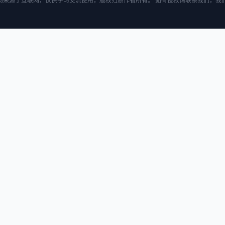
均来源于互联网，仅供学习交流使用，版权归原作者所有。 如有侵权请联系我们，我们